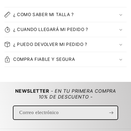
C
o
¿ COMO SABER MI TALLA ?
n
t
¿ CUANDO LLEGARÁ MI PEDIDO ?
e
n
¿ PUEDO DEVOLVER MI PEDIDO ?
i
d
COMPRA FIABLE Y SEGURA
o
d
e
s
NEWSLETTER
- EN TU PRIMERA COMPRA
p
10% DE DESCUENTO -
l
e
Correo electrónico
g
a