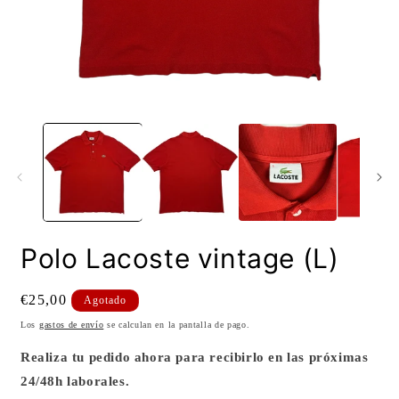
Abrir
A
elemento
e
multimedia
m
1
2
en
e
una
u
ventana
v
modal
m
Polo Lacoste vintage (L)
Precio
€25,00
Agotado
habitual
Los
gastos de envío
se calculan en la pantalla de pago.
Realiza tu pedido ahora para recibirlo en las próximas
24/48h laborales.