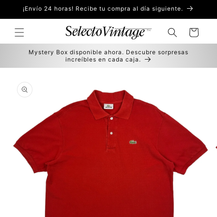
Ir
¡Envío 24 horas! Recibe tu compra al día siguiente.
directamente
al contenido
Carrito
Mystery Box disponible ahora. Descubre sorpresas
increíbles en cada caja.
Ir
directamente
a la
información
del producto