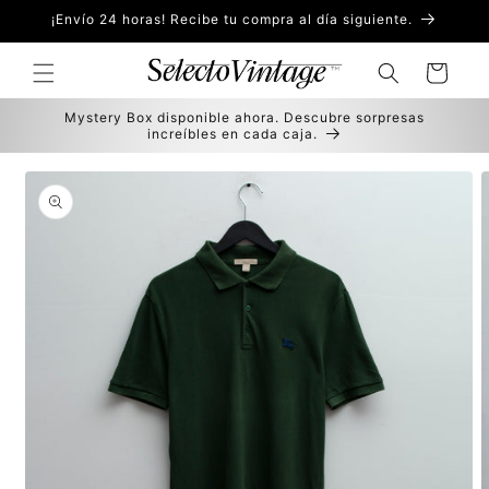
Ir
¡Envío 24 horas! Recibe tu compra al día siguiente.
directamente
al contenido
Carrito
Mystery Box disponible ahora. Descubre sorpresas
increíbles en cada caja.
Ir
directamente
a la
información
del producto