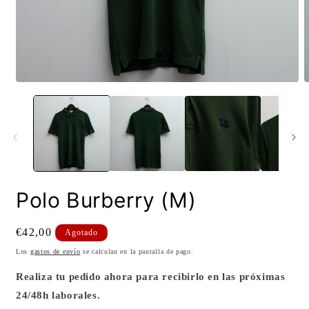
Abrir
A
elemento
e
multimedia
m
1
2
en
e
una
u
ventana
v
modal
m
Polo Burberry (M)
Precio
€42,00
Agotado
habitual
Los
gastos de envío
se calculan en la pantalla de pago.
Realiza tu pedido ahora para recibirlo en las próximas
24/48h laborales.