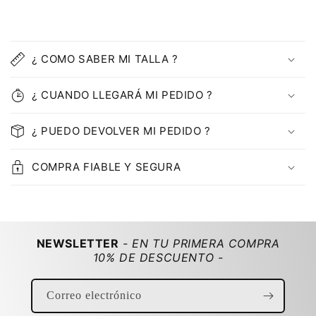
C
o
¿ COMO SABER MI TALLA ?
n
t
¿ CUANDO LLEGARÁ MI PEDIDO ?
e
n
¿ PUEDO DEVOLVER MI PEDIDO ?
i
d
COMPRA FIABLE Y SEGURA
o
d
e
s
NEWSLETTER
- EN TU PRIMERA COMPRA
p
10% DE DESCUENTO -
l
e
Correo electrónico
g