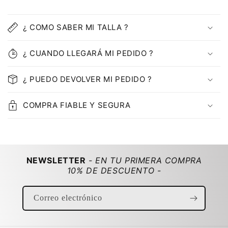
C
o
¿ COMO SABER MI TALLA ?
n
t
¿ CUANDO LLEGARÁ MI PEDIDO ?
e
n
¿ PUEDO DEVOLVER MI PEDIDO ?
i
d
COMPRA FIABLE Y SEGURA
o
d
e
s
NEWSLETTER
- EN TU PRIMERA COMPRA
p
10% DE DESCUENTO -
l
e
Correo electrónico
g
a