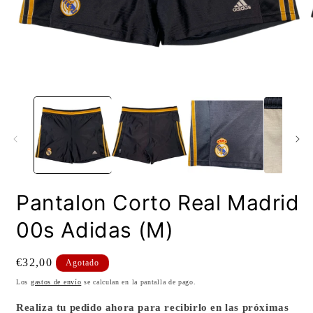
Abrir
A
elemento
e
multimedia
m
1
2
en
e
una
u
ventana
v
modal
m
Pantalon Corto Real Madrid
00s Adidas (M)
Precio
€32,00
Agotado
habitual
Los
gastos de envío
se calculan en la pantalla de pago.
Realiza tu pedido ahora para recibirlo en las próximas