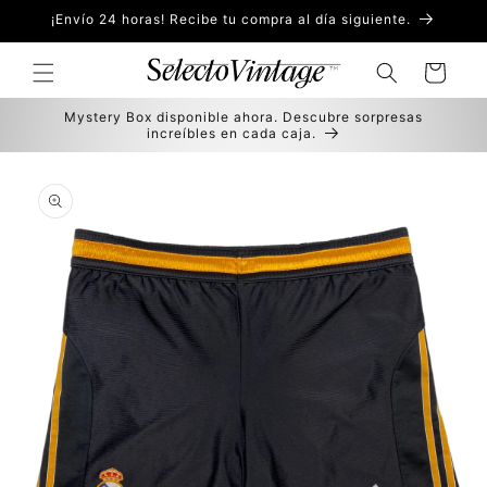
Ir
¡Envío 24 horas! Recibe tu compra al día siguiente.
directamente
al contenido
Carrito
Mystery Box disponible ahora. Descubre sorpresas
increíbles en cada caja.
Ir
directamente
a la
información
del producto