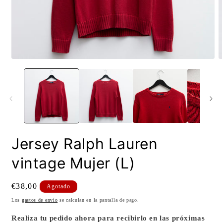
Abrir
A
elemento
e
multimedia
m
1
2
en
e
una
u
ventana
v
modal
m
Jersey Ralph Lauren
vintage Mujer (L)
Precio
€38,00
Agotado
habitual
Los
gastos de envío
se calculan en la pantalla de pago.
Realiza tu pedido ahora para recibirlo en las próximas