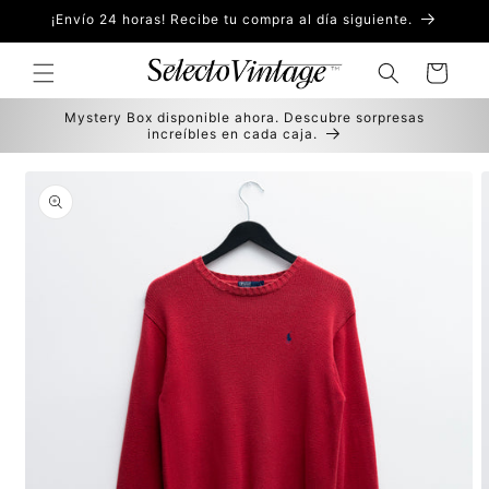
Ir
¡Envío 24 horas! Recibe tu compra al día siguiente.
directamente
al contenido
Carrito
Mystery Box disponible ahora. Descubre sorpresas
increíbles en cada caja.
Ir
directamente
a la
información
del producto