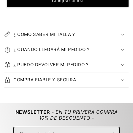
Comprar ahora
C
o
¿ COMO SABER MI TALLA ?
n
t
¿ CUANDO LLEGARÁ MI PEDIDO ?
e
n
¿ PUEDO DEVOLVER MI PEDIDO ?
i
d
COMPRA FIABLE Y SEGURA
o
d
e
s
NEWSLETTER
- EN TU PRIMERA COMPRA
p
10% DE DESCUENTO -
l
e