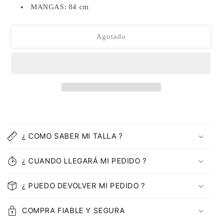
MANGAS: 84 cm
Agotado
C
o
¿ COMO SABER MI TALLA ?
n
t
¿ CUANDO LLEGARÁ MI PEDIDO ?
e
n
¿ PUEDO DEVOLVER MI PEDIDO ?
i
d
COMPRA FIABLE Y SEGURA