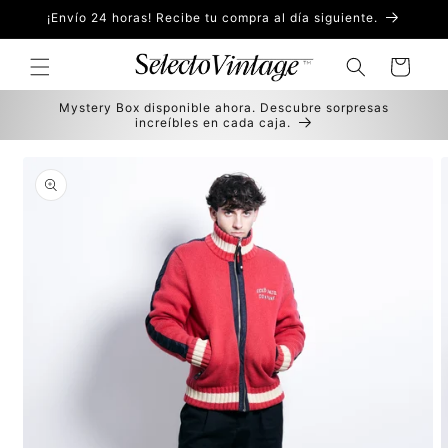
Ir
¡Envío 24 horas! Recibe tu compra al día siguiente.
directamente
al contenido
Carrito
Mystery Box disponible ahora. Descubre sorpresas
increíbles en cada caja.
Ir
directamente
a la
información
del producto