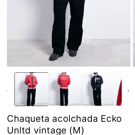
Abrir
A
elemento
e
multimedia
m
1
2
en
e
una
u
ventana
v
modal
m
Chaqueta acolchada Ecko
Unltd vintage (M)