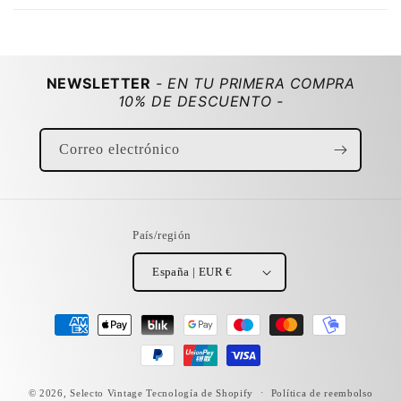
o
d
e
s
NEWSLETTER
- EN TU PRIMERA COMPRA
p
10% DE DESCUENTO -
l
e
Correo electrónico
g
a
b
l
País/región
e
España | EUR €
Formas
de
pago
© 2026,
Selecto Vintage
Tecnología de Shopify
Política de reembolso