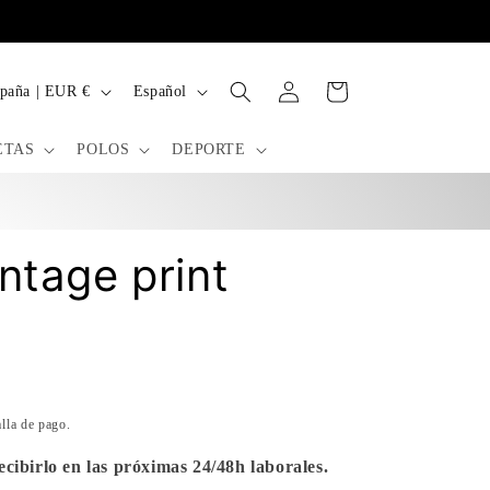
Iniciar
I
Carrito
España | EUR €
Español
sesión
d
i
ETAS
POLOS
DEPORTE
o
m
a
ntage print
)
alla de pago.
cibirlo en las próximas 24/48h laborales.