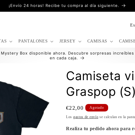
¡Envío 24 horas! Recibe tu compra al día siguiente.
P
a
í
TAS
PANTALONES
JERSEY
CAMISAS
CAMIS
s
Mystery Box disponible ahora. Descubre sorpresas increíbles
en cada caja.
/
r
Camiseta vi
e
Graspop (S
g
i
ó
Precio
€22,00
Agotado
n
habitual
Los
gastos de envío
se calculan en la pant
Realiza tu pedido ahora para re