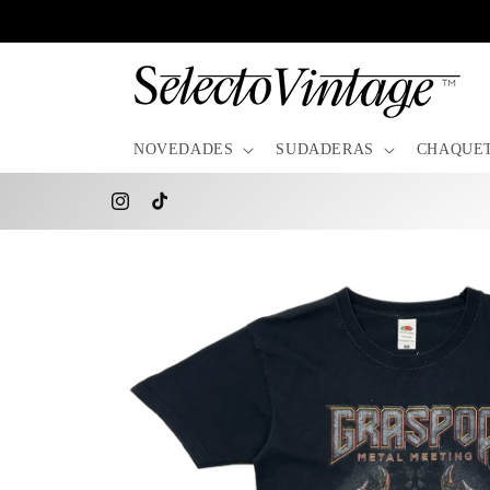
Ir
directamente
al contenido
NOVEDADES
SUDADERAS
CHAQUE
Instagram
TikTok
Ir
directamente
a la
información
del producto